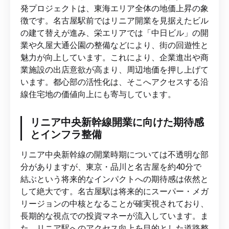
発プロジェクトは、東海エリア全体の地価上昇の象
徴です。名古屋駅前ではリニア開業を見据えたビル
の建て替えが進み、栄エリアでは「中日ビル」の開
業や久屋大通公園の整備などにより、街の回遊性と
魅力が向上しています。これにより、企業進出や商
業施設の出店意欲が高まり、周辺地価を押し上げて
います。都心部の活性化は、そこへアクセスする沿
線住宅地の価値向上にも寄与しています。
リニア中央新幹線開業に向けた期待感
とインフラ整備
リニア中央新幹線の開業時期については不透明な部
分がありますが、東京・品川と名古屋を約40分で
結ぶという将来的なインパクトへの期待感は依然と
して絶大です。名古屋駅は将来的にスーパー・メガ
リージョンの中核となることが確実視されており、
長期的な視点での投資マネーが流入しています。ま
た、リニア駅へのアクセス向上を目的とした道路整