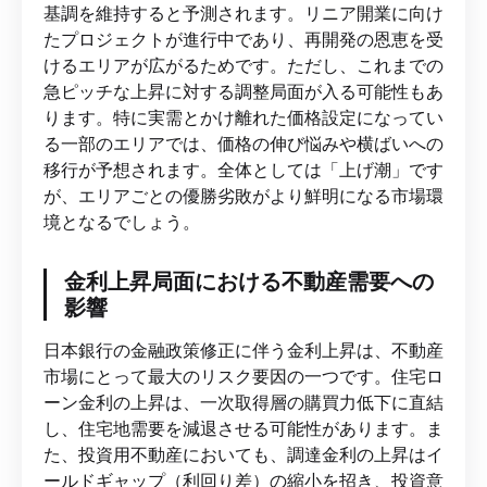
基調を維持すると予測されます。リニア開業に向け
たプロジェクトが進行中であり、再開発の恩恵を受
けるエリアが広がるためです。ただし、これまでの
急ピッチな上昇に対する調整局面が入る可能性もあ
ります。特に実需とかけ離れた価格設定になってい
る一部のエリアでは、価格の伸び悩みや横ばいへの
移行が予想されます。全体としては「上げ潮」です
が、エリアごとの優勝劣敗がより鮮明になる市場環
境となるでしょう。
金利上昇局面における不動産需要への
影響
日本銀行の金融政策修正に伴う金利上昇は、不動産
市場にとって最大のリスク要因の一つです。住宅ロ
ーン金利の上昇は、一次取得層の購買力低下に直結
し、住宅地需要を減退させる可能性があります。ま
た、投資用不動産においても、調達金利の上昇はイ
ールドギャップ（利回り差）の縮小を招き、投資意