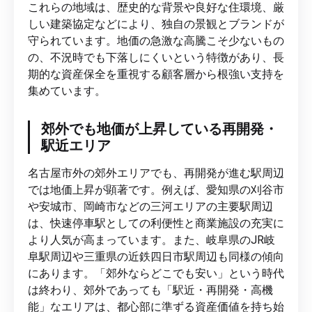
これらの地域は、歴史的な背景や良好な住環境、厳
しい建築協定などにより、独自の景観とブランドが
守られています。地価の急激な高騰こそ少ないもの
の、不況時でも下落しにくいという特徴があり、長
期的な資産保全を重視する顧客層から根強い支持を
集めています。
郊外でも地価が上昇している再開発・
駅近エリア
名古屋市外の郊外エリアでも、再開発が進む駅周辺
では地価上昇が顕著です。例えば、愛知県の刈谷市
や安城市、岡崎市などの三河エリアの主要駅周辺
は、快速停車駅としての利便性と商業施設の充実に
より人気が高まっています。また、岐阜県のJR岐
阜駅周辺や三重県の近鉄四日市駅周辺も同様の傾向
にあります。「郊外ならどこでも安い」という時代
は終わり、郊外であっても「駅近・再開発・高機
能」なエリアは、都心部に準ずる資産価値を持ち始