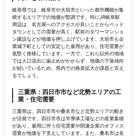
岐阜県では、岐阜市や大垣市といった都市機能が集
積するエリアでの地価が堅調です。特にJR岐阜駅
周辺は、名古屋へのアクセスが良いことからベッド
タウンとしての需要が高く、駅前のタワーマンショ
ン建設などが地価を押し上げています。大垣市も企
業城下町としての安定した雇用があり、住宅需要が
底堅く推移しています。一方で、これら以外の地域
では人口流出に歯止めがかからず、地価の下落傾向
が続いているため、県内での格差拡大が課題と言え
るでしょう。
三重県：四日市市など北勢エリアの工
業・住宅需要
三重県は、四日市市や桑名市など北勢エリアの動き
が活発です。四日市市は半導体工場などの産業集積
があり、雇用に伴う住宅需要や関連企業のオフィス
需要が地価を下支えしています。また、桑名市は名